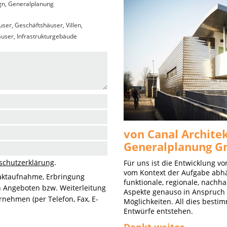
gn
,
Generalplanung
er, Geschäftshäuser, Villen,
ser, Infrastrukturgebäude
von Canal Architek
Generalplanung G
schutzerklärung
.
Für uns ist die Entwicklung v
vom Kontext der Aufgabe abhä
aktaufnahme, Erbringung
funktionale, regionale, nachha
n Angeboten bzw. Weiterleitung
Aspekte genauso in Anspruch
nehmen (per Telefon, Fax, E-
Möglichkeiten. All dies besti
Entwürfe entstehen.