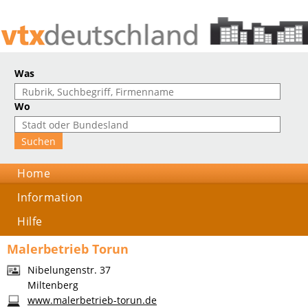
Was
Wo
Home
Information
Hilfe
Malerbetrieb Torun
Nibelungenstr. 37
Miltenberg
www.malerbetrieb-torun.de