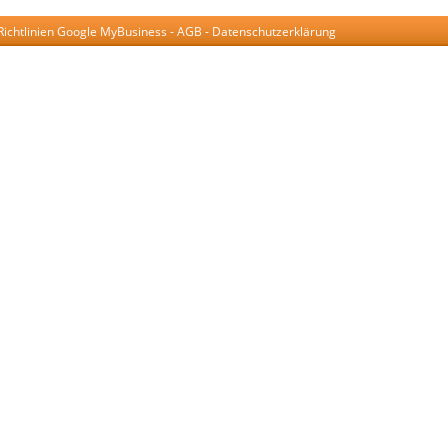
Richtlinien Google MyBusiness
-
AGB
-
Datenschutzerklärung