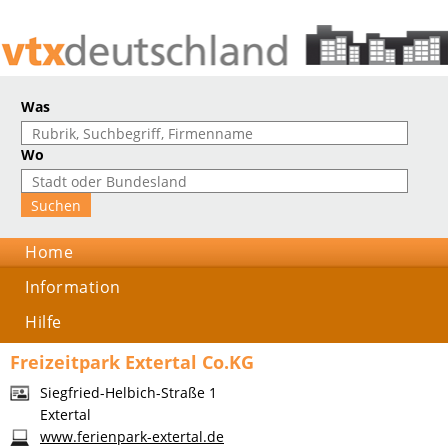
Was
Wo
Home
Information
Hilfe
Freizeitpark Extertal Co.KG
Siegfried-Helbich-Straße 1
Extertal
www.ferienpark-extertal.de