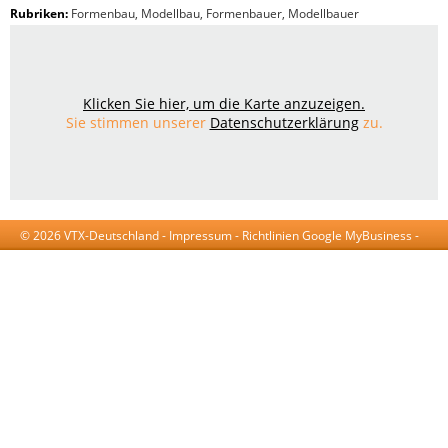
Rubriken:
Formenbau
,
Modellbau
,
Formenbauer
,
Modellbauer
Klicken Sie hier, um die Karte anzuzeigen.
Sie stimmen unserer
Datenschutzerklärung
zu.
© 2026 VTX-Deutschland -
Impressum
-
Richtlinien Google MyBusiness
-
AGB
-
Datenschutzerklärung