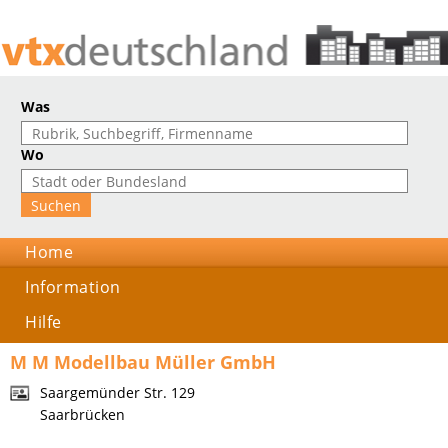
Was
Wo
Home
Information
Hilfe
M M Modellbau Müller GmbH
Saargemünder Str. 129
Saarbrücken