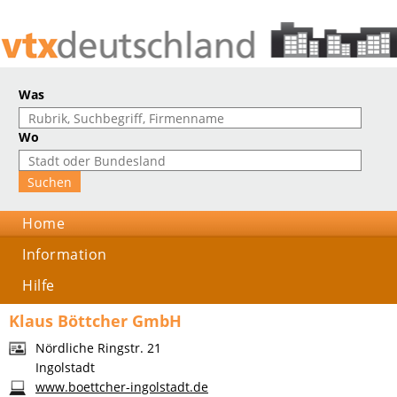
Was
Wo
Home
Information
Hilfe
Klaus Böttcher GmbH
Nördliche Ringstr. 21
Ingolstadt
www.boettcher-ingolstadt.de