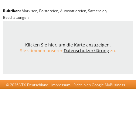
Rubriken:
Markisen
,
Polstereien
,
Autosattlereien
,
Sattlereien
,
Beschattungen
Klicken Sie hier, um die Karte anzuzeigen.
Sie stimmen unserer
Datenschutzerklärung
zu.
© 2026 VTX-Deutschland -
Impressum
-
Richtlinien Google MyBusiness
-
AGB
-
Datenschutzerklärung