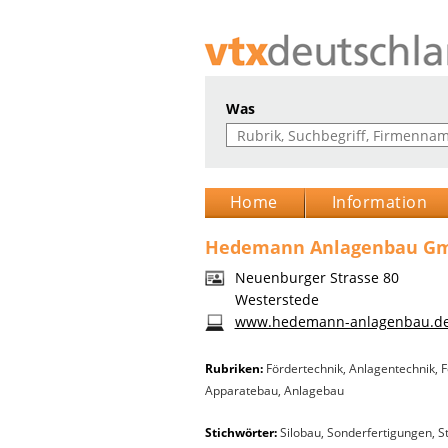
Was
Home
Information
Hedemann Anlagenbau G
Neuenburger Strasse 80
Westerstede
www.hedemann-anlagenbau.d
Rubriken:
Fördertechnik
,
Anlagentechnik
,
F
Apparatebau
,
Anlagebau
Stichwörter:
Silobau, Sonderfertigungen, S